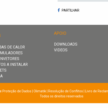
PARTILHAR
APOIO
S
DOWNLOADS
AS DE CALOR
VIDEOS
UMULADORES
ONVETORES
TOS A INSTALAR
ETS
HA
 e Proteção de Dados | Olimatik
|
Resolução de Conflitos
|
Livro de Recla
Todos os direitos reservados