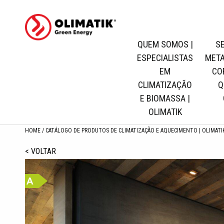
QUEM SOMOS |
S
ESPECIALISTAS
META
EM
CO
Quem
CLIMATIZAÇÃO
Q
Somos
E BIOMASSA |
|
OLIMATIK
Especialistas
HOME
CATÁLOGO DE PRODUTOS DE CLIMATIZAÇÃO E AQUECIMENTO | OLIMATI
em
< VOLTAR
Climatização
e
Biomassa
|
Olimatik