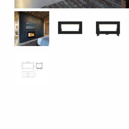
Termo
acumuladores
Ventilo
convetores
Kits
Prontos
a
Instalar
Gama
Pellets