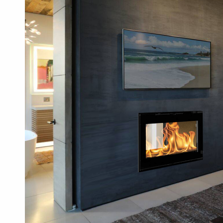
Serviços
de
Metalomecânica,
Corte
Laser
e
Quinagem
|
Olimatik
Gama
Bombas
de
Calor