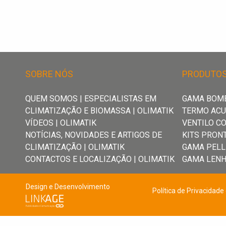
Gama
Lenha
Grelhadores
SOBRE NÓS
PRODUTO
QUEM SOMOS | ESPECIALISTAS EM
GAMA BOMB
Notícias,
CLIMATIZAÇÃO E BIOMASSA | OLIMATIK
TERMO AC
Novidades
VÍDEOS | OLIMATIK
VENTILO C
e
NOTÍCIAS, NOVIDADES E ARTIGOS DE
KITS PRON
Artigos
CLIMATIZAÇÃO | OLIMATIK
GAMA PELL
CONTACTOS E LOCALIZAÇÃO | OLIMATIK
GAMA LEN
de
Climatização
Design e Desenvolvimento
Política de Privacidade
|
Olimatik