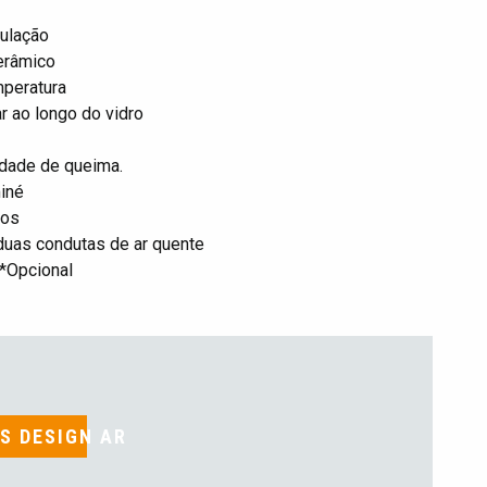
gulação
erâmico
mperatura
r ao longo do vidro
sidade de queima.
miné
tos
 duas condutas de ar quente
 *Opcional
S DESIGN AR