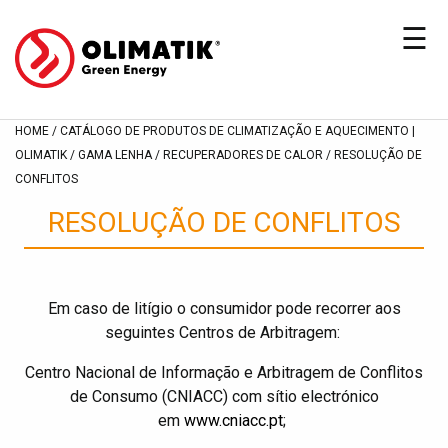
☰
☰
HOME
CATÁLOGO DE PRODUTOS DE CLIMATIZAÇÃO E AQUECIMENTO |
Quem
Quem
OLIMATIK
GAMA LENHA
RECUPERADORES DE CALOR
RESOLUÇÃO DE
CONFLITOS
Somos
Somos
|
|
RESOLUÇÃO DE CONFLITOS
Especialistas
Especialistas
em
em
Climatização
Climatização
Em caso de litígio o consumidor pode recorrer aos
seguintes Centros de Arbitragem:
e
e
Biomassa
Biomassa
Centro Nacional de Informação e Arbitragem de Conflitos
|
|
de Consumo (CNIACC) com sítio electrónico
em
www.cniacc.pt
;
Olimatik
Olimatik