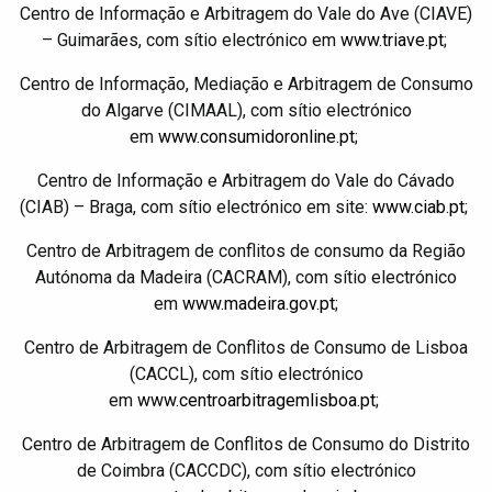
Centro de Informação e Arbitragem do Vale do Ave (CIAVE)
Serviços
Serviços
– Guimarães, com sítio electrónico em
www.triave.pt
;
de
de
Centro de Informação, Mediação e Arbitragem de Consumo
Metalomecânica,
Metalomecânica,
do Algarve (CIMAAL), com sítio electrónico
Corte
Corte
em
www.consumidoronline.pt
;
Laser
Laser
Centro de Informação e Arbitragem do Vale do Cávado
e
e
(CIAB) – Braga, com sítio electrónico em site:
www.ciab.pt
;
Quinagem
Quinagem
Centro de Arbitragem de conflitos de consumo da Região
|
|
Autónoma da Madeira (CACRAM), com sítio electrónico
Olimatik
Olimatik
em
www.madeira.gov.pt
;
Centro de Arbitragem de Conflitos de Consumo de Lisboa
Gama
Gama
(CACCL), com sítio electrónico
Bombas
Bombas
em
www.centroarbitragemlisboa.pt
;
de
de
Centro de Arbitragem de Conflitos de Consumo do Distrito
Calor
Calor
de Coimbra (CACCDC), com sítio electrónico