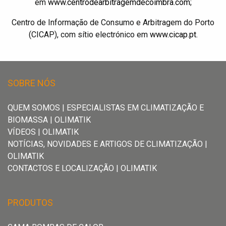
em
www.centrodearbitragemdecoimbra.com
;
Termo
Termo
Centro de Informação de Consumo e Arbitragem do Porto
acumuladores
acumuladores
(CICAP), com sítio electrónico em
www.cicap.pt
.
Ventilo
Ventilo
SOBRE NÓS
convetores
convetores
QUEM SOMOS | ESPECIALISTAS EM CLIMATIZAÇÃO E
Kits
Kits
BIOMASSA | OLIMATIK
Prontos
Prontos
VÍDEOS | OLIMATIK
NOTÍCIAS, NOVIDADES E ARTIGOS DE CLIMATIZAÇÃO |
a
a
OLIMATIK
Instalar
Instalar
CONTACTOS E LOCALIZAÇÃO | OLIMATIK
Gama
Gama
PRODUTOS
Pellets
Pellets