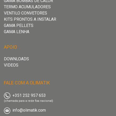
GAMA BOMBAS DE CALOR
TERMO ACUMULADORES
Gama
Gama
VENTILO CONVETORES
Lenha
Lenha
KITS PRONTOS A INSTALAR
GAMA PELLETS
GAMA LENHA
Grelhadores
Grelhadores
APOIO
Notícias,
Notícias,
DOWNLOADS
Novidades
Novidades
VIDEOS
e
e
Artigos
Artigos
FALE COM A OLIMATIK
de
de
Climatização
Climatização
+351 252 957 653
|
|
(chamada para a rede fixa nacional)
Olimatik
Olimatik
info@olimatik.com