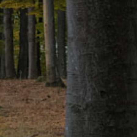
Onde
Comprar
e
Distribuidores
Oficiais
|
Olimatik
Downloads
e
Documentação
Técnica
|
Olimatik