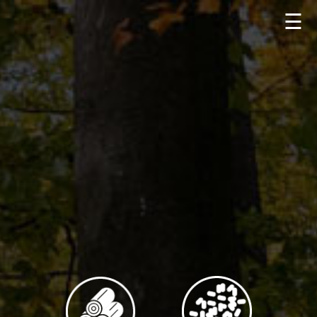
☰
Quem
Somos
|
Especialistas
em
Climatização
e
Biomassa
|
Olimatik