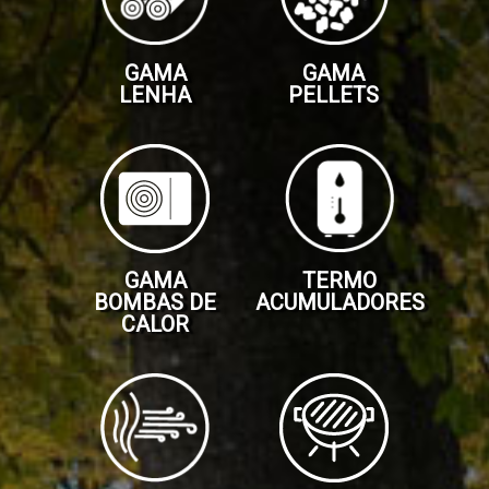
Serviços
de
GAMA
GAMA
LENHA
PELLETS
Metalomecânica,
Corte
Laser
e
Quinagem
|
GAMA
TERMO
Olimatik
BOMBAS DE
ACUMULADORES
CALOR
Gama
Bombas
de
Calor