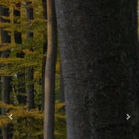
Gama
Lenha
Grelhadores
Notícias,
Novidades
e
Artigos
de
Climatização
|
Olimatik