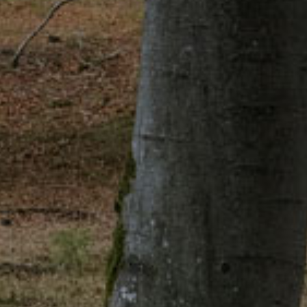
Vídeos
|
Olimatik
Contactos
e
Localização
|
Olimatik
Área
Reservada