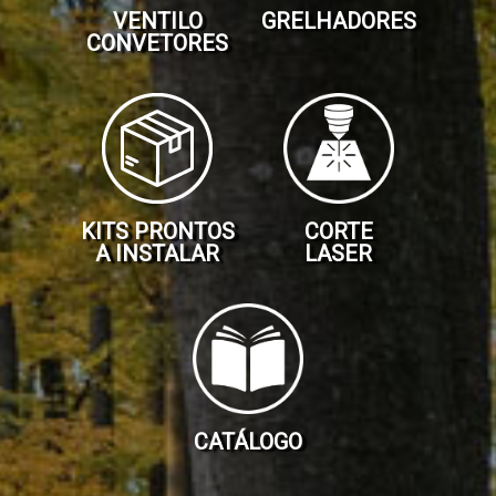
VENTILO
GRELHADORES
CONVETORES
Termo
acumuladores
Ventilo
convetores
KITS PRONTOS
CORTE
A INSTALAR
LASER
Kits
Prontos
a
Instalar
Gama
CATÁLOGO
Pellets