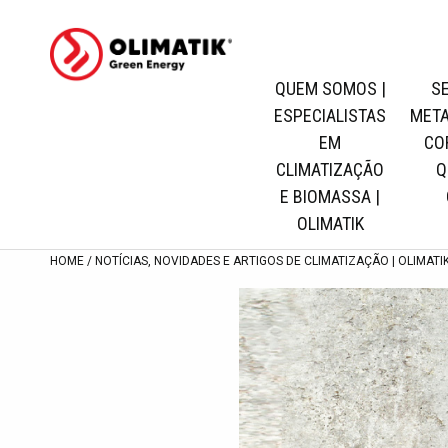
QUEM SOMOS |
S
ESPECIALISTAS
META
EM
CO
Quem
Quem
CLIMATIZAÇÃO
Q
Somos
Somos
E BIOMASSA |
|
|
OLIMATIK
Especialistas
Especialistas
HOME
NOTÍCIAS, NOVIDADES E ARTIGOS DE CLIMATIZAÇÃO | OLIMATI
em
em
Climatização
Climatização
e
e
Biomassa
Biomassa
|
|
Olimatik
Olimatik