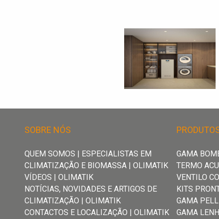
Termo
Termo
acumuladores
acumuladores
Ventilo
Ventilo
convetores
convetores
Kits
Kits
Prontos
Prontos
SOBRE NÓS
PRODUTO
a
a
QUEM SOMOS | ESPECIALISTAS EM
GAMA BOMB
Instalar
Instalar
CLIMATIZAÇÃO E BIOMASSA | OLIMATIK
TERMO AC
VÍDEOS | OLIMATIK
VENTILO C
NOTÍCIAS, NOVIDADES E ARTIGOS DE
KITS PRON
Gama
Gama
CLIMATIZAÇÃO | OLIMATIK
GAMA PELL
Pellets
Pellets
CONTACTOS E LOCALIZAÇÃO | OLIMATIK
GAMA LEN