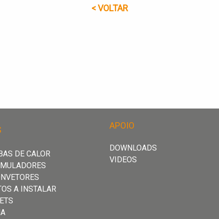
< VOLTAR
APOIO
S
DOWNLOADS
AS DE CALOR
VIDEOS
UMULADORES
ONVETORES
TOS A INSTALAR
ETS
HA