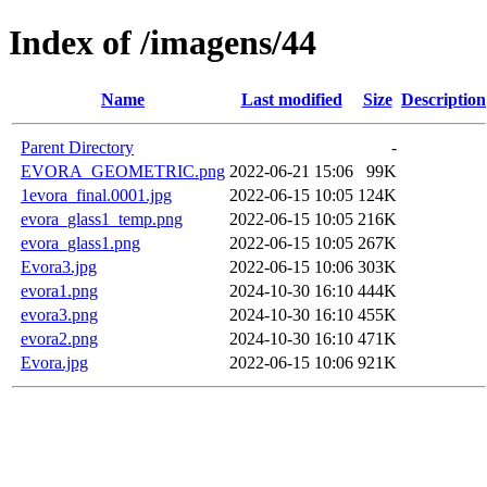
Index of /imagens/44
Name
Last modified
Size
Description
Parent Directory
-
EVORA_GEOMETRIC.png
2022-06-21 15:06
99K
1evora_final.0001.jpg
2022-06-15 10:05
124K
evora_glass1_temp.png
2022-06-15 10:05
216K
evora_glass1.png
2022-06-15 10:05
267K
Evora3.jpg
2022-06-15 10:06
303K
evora1.png
2024-10-30 16:10
444K
evora3.png
2024-10-30 16:10
455K
evora2.png
2024-10-30 16:10
471K
Evora.jpg
2022-06-15 10:06
921K